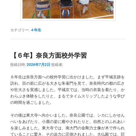
カテゴリー:
４年生
【６年】奈良方面校外学習
投稿日時:
2026年7月2日
投稿者:
６年生は奈良方面への校外学習に出かけました。まず平城京跡を
訪れ、目の前に広がる大きな朱雀門を見て、奈良時代の都の広さ
や壮大さを実感しました。平城京では、当時の衣装を着たり、か
わらぶき体験をしたりと、まるでタイムスリップしたような学び
の時間を過ごしました。
その後は東大寺へ向かいました。奈良公園では、シカにしかせん
べいをあげたり、小鹿の姿に癒やされたりと、自然とのふれあい
を楽しみました。東大寺では、南大門の金剛力士像が木で作られ
ていることに驚き、その迫力に圧倒されました。大仏殿では、巨