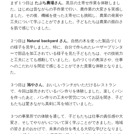
まず１つ目は
たぶち農場さん
。黒豆の土寄せ作業を体験しまし
た。はじめは昔ながらの手作業で行い、農作業の大変さを実感し
ました。その後、機械を使った土寄せにも挑戦し、農業の発展や
工夫について学ぶことができました。子どもたちは農業の面白さ
を肌で感じていました。
２つ目は
Natural backyard さん
。自然の木を使った製品づくり
の様子を見学しました。特に、自分で作られたレーザープリンタ
ーで部品を加工されている様子を見た子どもたちは、その技術力
と工夫にとても感動していました。ものづくりの奥深さや、仕事
へのこだわりを間近で感じることができた貴重な体験となりまし
た。
３つ目は
旭やさん
。おいしいランチがいただけるレストラン
で、今回は販売されているパン作りを体験しました。楽しくパン
を作ったあと、パン作りの工夫や苦労についてお話を聞き、子ど
もたちは驚きながら真剣に耳を傾けていました。
３つの事業所での体験を通して、子どもたちは仕事の責任感や大
変さ、そしてやりがいについて深く学ぶことができました。地域
の皆さまのおかげで、未来の自分を考える大切な学びとなりまし