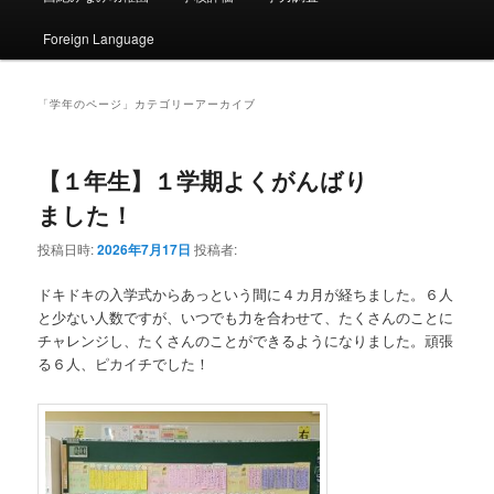
ン
コ
ュ
ー
Foreign Language
コ
ン
ン
テ
「
学年のページ
」カテゴリーアーカイブ
テ
ン
【１年生】１学期よくがんばり
ン
ツ
ました！
ツ
へ
投稿日時:
2026年7月17日
投稿者:
へ
移
ドキドキの入学式からあっという間に４カ月が経ちました。６人
と少ない人数ですが、いつでも力を合わせて、たくさんのことに
移
動
チャレンジし、たくさんのことができるようになりました。頑張
る６人、ピカイチでした！
動