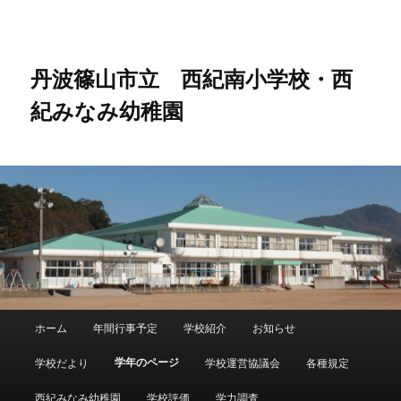
メ
サ
イ
ブ
ン
コ
コ
ン
丹波篠山市立 西紀南小学校・西
ン
テ
紀みなみ幼稚園
テ
ン
ン
ツ
ツ
へ
へ
移
移
動
動
メ
ホーム
年間行事予定
学校紹介
お知らせ
メ
サ
イ
ン
学年のページ
学校だより
学校運営協議会
各種規定
イ
ブ
メ
ニ
西紀みなみ幼稚園
学校評価
学力調査