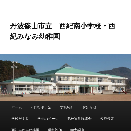
メ
サ
イ
ブ
ン
コ
コ
ン
丹波篠山市立 西紀南小学校・西
ン
テ
紀みなみ幼稚園
テ
ン
ン
ツ
ツ
へ
へ
移
移
動
動
メ
ホーム
年間行事予定
学校紹介
お知らせ
メ
サ
イ
ン
学校だより
学年のページ
学校運営協議会
各種規定
イ
ブ
メ
ニ
西紀みなみ幼稚園
学校評価
学力調査