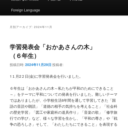
ン
コ
ュ
ー
Foreign Language
コ
ン
ン
テ
月別アーカイブ:
2024年11月
テ
ン
学習発表会「おかあさんの木」
ン
ツ
（６年生）
ツ
へ
投稿日時:
2024年11月29日
投稿者:
へ
移
1１月2２日(金)に学習発表会を行いました。
移
動
６年生は「おかあさんの木～私たちが平和のためにできること
～」をテーマに平和についての発表を行いました。難しいテーマ
動
ではありましたが、小学校生活6年間を通して学習してきた「国
語の音読や朗読」「道徳の相手の気持ちを考えること」「社会科
の歴史学習」「図工や家庭科の道具作り」「音楽の歌」「修学旅
行での学び」など、様々な学習を生かし、「平和の尊さ」や「戦
争の恐ろしさ」そして、「わたしたちにできること」を表現する