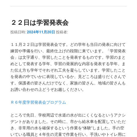
２２日は学習発表会
投稿日時:
2024年11月20日
投稿者:
１１月２２日は学習発表会です。どの学年も当日の発表に向けて
練習や準備を行い、最終仕上げの段階に来ています。「学習発表
会」は文字通り、学習したことを発表するものです。学習のまと
めとして発表する学年、学習の発展的な内容を発表する学年、ま
た伝え方も学年でそれぞれ工夫を凝らしています。学習したこと
を発表の中でいかに表現しているか、見どころは盛りだくさんで
す。保護者の皆さんだけでなく、家族の皆さん、地域の皆さんも
お誘い合わせの上どうぞお越しください。
Ｒ６年度学習発表会プログラム
ところで先日、学校周辺で水道の水が出にくくなるというアクシ
デントがありました。その時に、市から給水車を配置していただ
き、非常用の水を確保するという作業を“体験”しました。手の空
いている職員と４年生の児童で作業を行い、手洗いやトイレ用に