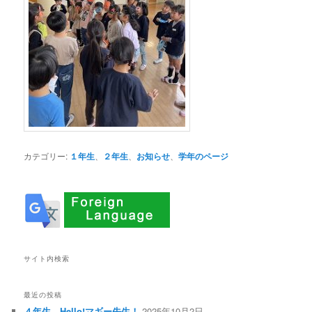
カテゴリー:
１年生
、
２年生
、
お知らせ
、
学年のページ
サイト内検索
最近の投稿
４年生 Hello!マギー先生！
2025年10月2日