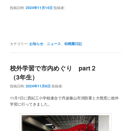
投稿日時:
2024年11月14日
投稿者:
カテゴリー:
お知らせ
、
ニュース
、
幼稚園日記
校外学習で市内めぐり part２
（3年生）
投稿日時:
2024年11月8日
投稿者:
11月1日に西紀三小学校連合で丹波篠山市消防署と大熊窯に校外
学習に行ってきました。