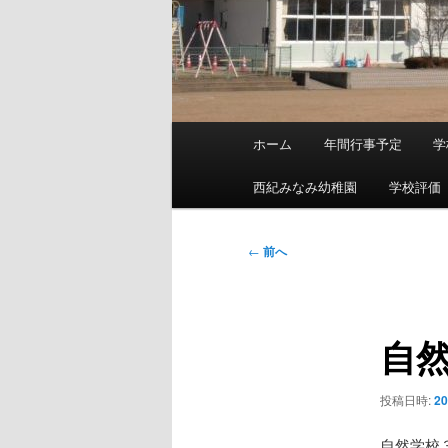
メ
ホーム
年間行事予定
学
メ
イ
ン
西紀みなみ幼稚園
学校評価
イ
メ
ニ
ン
投
←
前へ
ュ
稿
ー
コ
ナ
ビ
自
ン
ゲ
ー
テ
シ
投稿日時:
2
ョ
ン
ン
自然学校