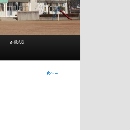
会
各種規定
次へ
→