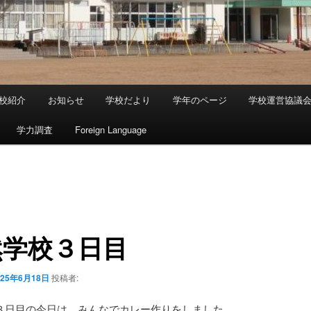
校紹介
お知らせ
学校だより
学年のページ
学校運営協議
学力調査
Foreign Language
然学校３日目
025年6月18日
投稿者:
３日目の今日は、みんなでカレー作りをしました。