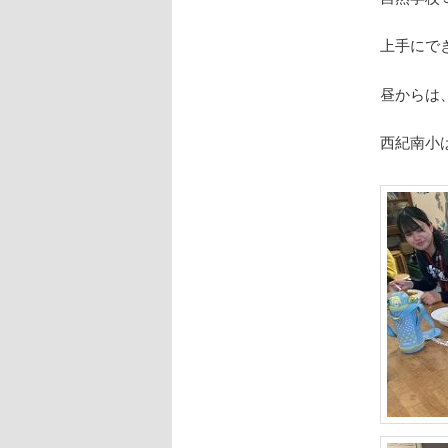
ツ
上手にで
へ
昼からは
移
西紀南小
動