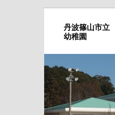
メ
イ
ン
丹波篠山市立
コ
幼稚園
ン
テ
ン
ツ
へ
移
動