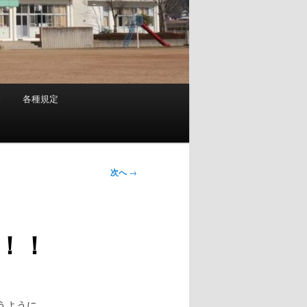
会
各種規定
次へ
→
！！
うように