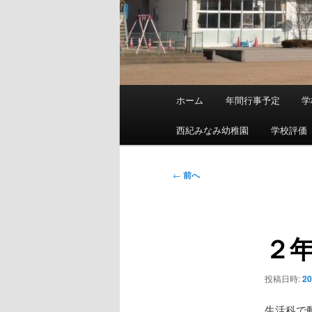
メ
ホーム
年間行事予定
学
メ
イ
ン
西紀みなみ幼稚園
学校評価
イ
メ
ニ
ン
投
←
前へ
ュ
稿
ー
コ
ナ
ビ
２
ン
ゲ
ー
テ
シ
投稿日時:
2
ョ
ン
ン
生活科で