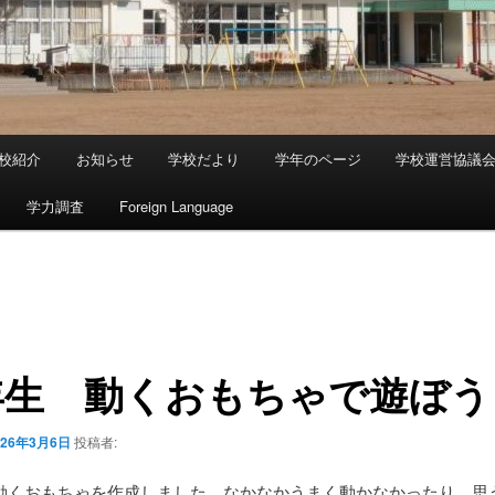
校紹介
お知らせ
学校だより
学年のページ
学校運営協議
学力調査
Foreign Language
年生 動くおもちゃで遊ぼう
026年3月6日
投稿者:
動くおもちゃを作成しました。なかなかうまく動かなかったり、思