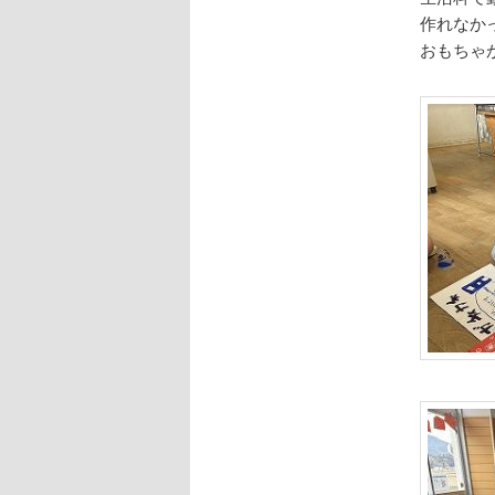
作れなか
ツ
おもちゃ
へ
移
動