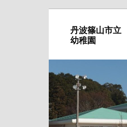
メ
イ
ン
丹波篠山市立
コ
幼稚園
ン
テ
ン
ツ
へ
移
動