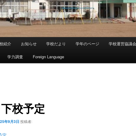
校紹介
お知らせ
学校だより
学年のページ
学校運営協議
学力調査
Foreign Language
月下校予定
025年9月3日
投稿者:
予定