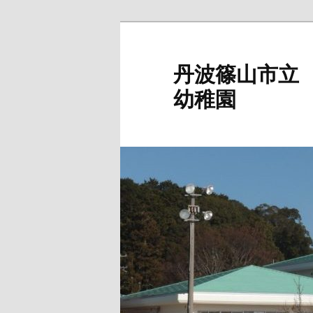
メ
イ
ン
丹波篠山市立
コ
幼稚園
ン
テ
ン
ツ
へ
移
動