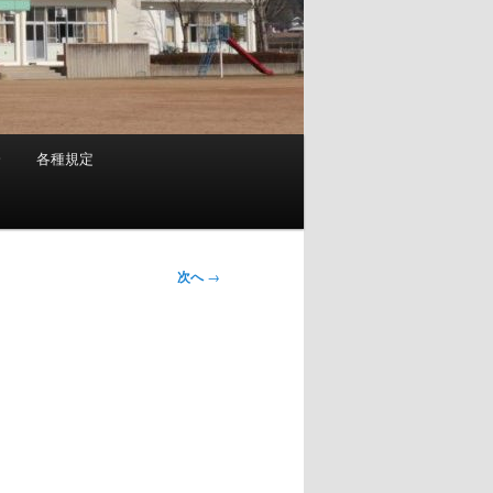
会
各種規定
次へ
→