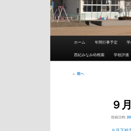
メ
ホーム
年間行事予定
学
メ
イ
ン
西紀みなみ幼稚園
学校評価
イ
メ
ニ
ン
投
←
前へ
ュ
稿
ー
コ
ナ
ビ
９
ン
ゲ
ー
テ
シ
投稿日時:
2
ョ
ン
ン
９月下校