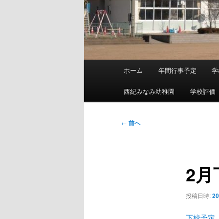
メ
ホーム
年間行事予定
学
メ
イ
ン
西紀みなみ幼稚園
学校評価
イ
メ
ニ
ン
投
←
前へ
ュ
稿
ー
コ
ナ
ビ
2月
ン
ゲ
ー
テ
シ
投稿日時:
2
ョ
ン
ン
下校予定