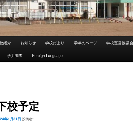
校紹介
お知らせ
学校だより
学年のページ
学校運営協議
学力調査
Foreign Language
下校予定
024年1月31日
投稿者: