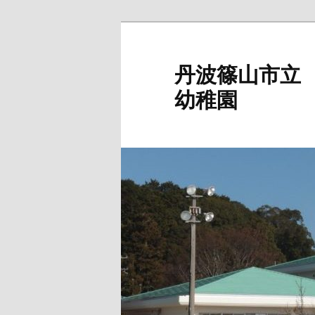
メ
イ
ン
丹波篠山市立
コ
幼稚園
ン
テ
ン
ツ
へ
移
動