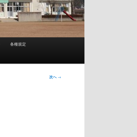
会
各種規定
次へ
→