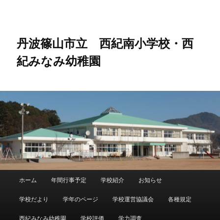
メ
イ
ン
コ
丹波篠山市立 西紀南小学校・西
ン
紀みなみ幼稚園
テ
ン
ツ
へ
移
動
メ
ホーム
年間行事予定
学校紹介
お知らせ
メ
イ
ン
学校だより
学年のページ
学校運営協議会
各種規定
イ
メ
ニ
西紀みなみ幼稚園
学校評価
学力調査