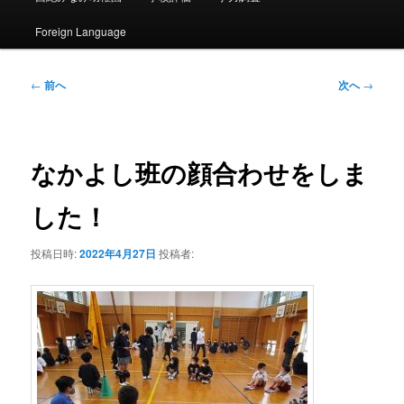
ン
ュ
ー
Foreign Language
コ
ン
投
←
前へ
次へ
→
稿
ナ
テ
ビ
ゲ
ン
なかよし班の顔合わせをしま
ー
シ
ツ
した！
ョ
ン
へ
投稿日時:
2022年4月27日
投稿者:
移
動