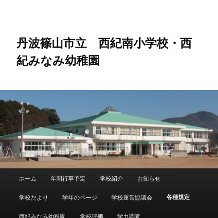
メ
イ
ン
コ
丹波篠山市立 西紀南小学校・西
ン
紀みなみ幼稚園
テ
ン
ツ
へ
移
動
メ
ホーム
年間行事予定
学校紹介
お知らせ
メ
イ
ン
各種規定
学校だより
学年のページ
学校運営協議会
イ
メ
ニ
西紀みなみ幼稚園
学校評価
学力調査