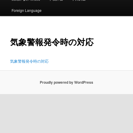
ン
ュ
ー
Foreign Language
コ
ン
気象警報発令時の対応
テ
ン
気象警報発令時の対応
ツ
へ
Proudly powered by WordPress
移
動