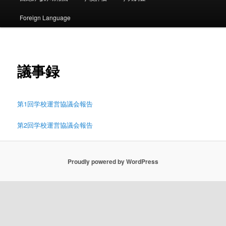
ン
ュ
ー
Foreign Language
コ
ン
議事録
テ
ン
第1回学校運営協議会報告
ツ
第2回学校運営協議会報告
へ
移
Proudly powered by WordPress
動