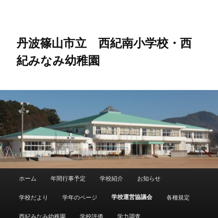
メ
イ
ン
コ
丹波篠山市立 西紀南小学校・西
ン
紀みなみ幼稚園
テ
ン
ツ
へ
移
動
メ
ホーム
年間行事予定
学校紹介
お知らせ
メ
イ
ン
学校運営協議会
学校だより
学年のページ
各種規定
イ
メ
ニ
西紀みなみ幼稚園
学校評価
学力調査